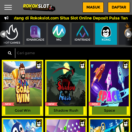
Beranda
MASUK
DAFTAR
mat datang di Rokokslot.com Situs Slot Online Deposit Pulsa Tanpa
Sports
BARU
PROMO
Live Casino
BARU
IDNARCADE
MG
IDNTRADE
KONG
PP
Slots
PROMO
HOT GAMES
IDNLIVE
BARU
Stream N Spin
Arcade
PROMO
Table Games
Lottery
BARU
PROMO
Goal Win
Shadow Rush
Space
IDNRaffle
Referral